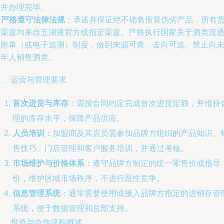
询并办理完毕。
.
严格遵守法律法规
：承诺并保证绝不销售假冒伪劣产品，所有
品渠道均来自五湖液官方或指定渠道。严格执行国家关于酒类流
随附单（或电子追溯）制度，做到来源可查、去向可追。禁止向
成年人销售酒类。
、 运营与管理要求
首次进货与库存
：需按合同约定完成首次进货定额，并维持
理的库存水平，保障产品供应。
人员培训
：加盟商及其店员需参加品牌方组织的产品知识、
售技巧、门店管理和客户服务培训，并通过考核。
市场维护与价格体系
：遵守品牌方制定的统一零售价或指导
价，维护区域市场秩序，不进行恶性竞争。
信息管理系统
：通常需要使用或接入品牌方指定的进销存管
系统，便于数据管理和总部支持。
、 投资与合作流程概述