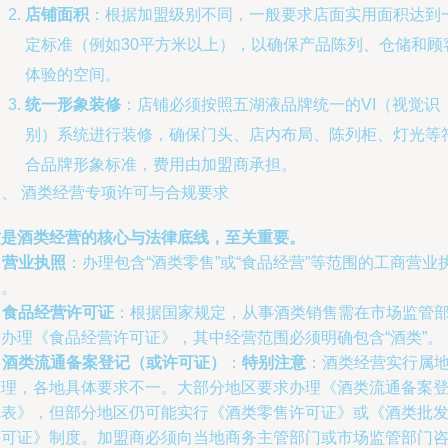
店铺面积
：根据加盟级别不同，一般要求店面实用面积达到
定标准（例如30平方米以上），以确保产品陈列、仓储和顾
体验的空间。
统一形象装修
：店铺必须按照五湖液品牌统一的VI（视觉识
别）系统进行装修，确保门头、店内布局、陈列柜、灯光等
合品牌形象标准，费用由加盟商承担。
三、 酒类经营专项许可与合规要求
这是酒类经营的核心与法律底线，至关重要。
.
营业执照
：办理包含“酒类零售”或“食品经营”等范围的工商营业
照。
.
食品经营许可证
：根据国家规定，从事酒类销售需在市场监管
门办理《食品经营许可证》，其中经营范围必须明确包含“酒类”。
.
酒类流通备案登记（或许可证）
：
特别注意
：酒类经营实行属
管理，各地具体要求不一。大部分地区要求办理《酒类流通备案
记表》，但部分地区仍可能实行《酒类零售许可证》或《酒类批
许可证》制度。加盟商必须向当地商务主管部门或市场监管部门