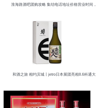
淮海路酒吧团购攻略 集结电话地址价格营业时间，
尽享酒类优惠
和酒之旅 相约滨城丨jetro日本展团亮相8.6科通大
连巡展 酒类经营