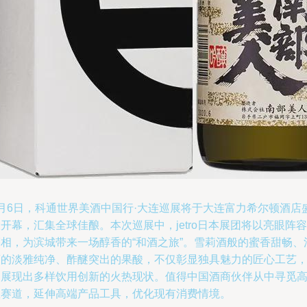
8月6日，科通世界美酒中国行·大连巡展将于大连富力希尔顿酒店
开幕，汇集全球佳酿。本次巡展中，jetro日本展团将以亮眼阵容
亮相，为滨城带来一场醇香的“和酒之旅”。雪莉酒般的蜜香甜畅、
酒的淡雅纯净、酢醚突出的果酸，不仅彰显独具魅力的匠心工艺
更展现出多样饮用创新的火热现状。值得中国酒商伙伴从中寻觅
效赛道，延伸高端产品工具，优化现有消费情境。