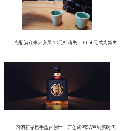
光瓶酒迎来大变局 10元档消失，30-50元成为新主
流
习酒新品携手盘古创世，开创酱酒5G营销新时代