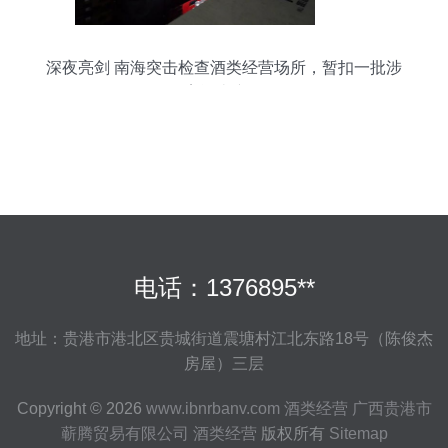
深夜亮剑 南海突击检查酒类经营场所，暂扣一批涉
案酒类产品
电话：1376895**
地址：贵港市港北区贵城街道震塘村江北东路18号（陈俊杰
房屋）三层
Copyright © 2026
www.ibnrbanv.com
酒类经营
广西贵港市
蕲腾贸易有限公司
酒类经营
版权所有
Sitemap